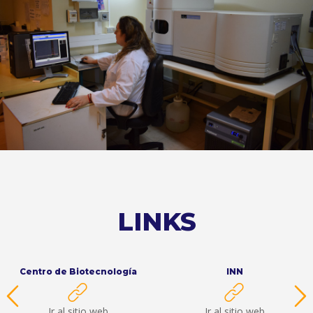
Plasma inductivamente acoplado
ICP
LINKS
INN
SISS
Ir al sitio web
Ir al sitio web