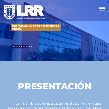
Por más de 20 años potenciando la investigación, asistencia técnic
el país.
PRESENTACIÓN
PRESENTACIÓN
 ciencia
El Servicio de Asistencia Técnica, es el área mediante la 
cnología
realizan servicios de análisis químicos, implementac