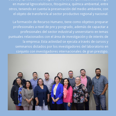
l, entre
métodos analíticos, asesorías en la resolución de problem
nte, con
sector industrial, universidades y partic
nacional.
Se encuentra Acreditado desde el año 2003 como Labor
preparar
de Ensayo según NCh-ISO/IEC 17025
acitar a
en temas
terés de
cursos y
torio en
estigio.